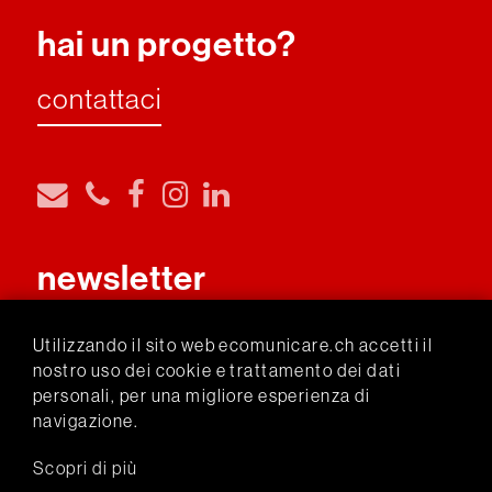
hai un progetto?
contattaci
newsletter
iscriviti
Utilizzando il sito web ecomunicare.ch accetti il
nostro uso dei cookie e trattamento dei dati
personali, per una migliore esperienza di
livecam Sassalbo
navigazione.
archivio newsletter
+
progetti
Scopri di più