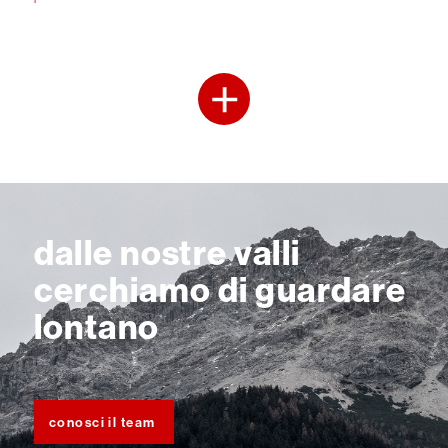
dalle nostre valli
cerchiamo di guardare
lontano
conosci il team