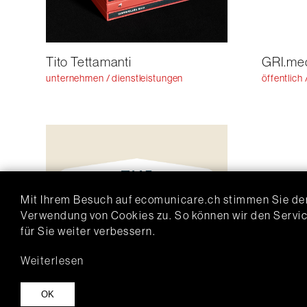
GRI.me
Tito Tettamanti
öffentlich 
unternehmen / dienstleistungen
Mit Ihrem Besuch auf ecomunicare.ch stimmen Sie de
Verwendung von Cookies zu. So können wir den Servi
für Sie weiter verbessern.
Weiterlesen
The Market
Gletsch
OK
unternehmen / dienstleistungen
gastfreund