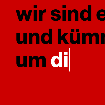
wir sind 
und küm
um
digit