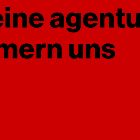
eine agent
mern uns
al-ma