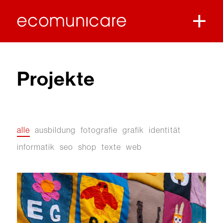
Projekte
alle
ausbildung
fotografie
grafik
identität
informatik
seo
shop
texte
web