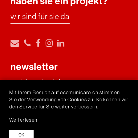
haben sie ein projekt?
wir sind für sie da
newsletter
melden sie sich an
Mit Ihrem Besuch auf ecomunicare.ch stimmen
Sie der Verwendung von Cookies zu. So können wir
livecam Sassalbo
den Service für Sie weiter verbessern.
archiv newsletter
+
projekte
Weiterlesen
OK