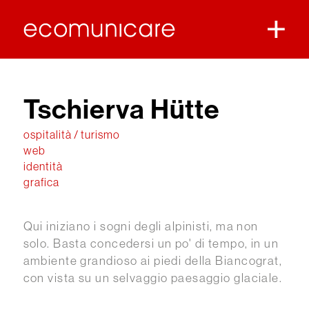
Tschierva Hütte
ospitalità / turismo
web
identità
grafica
Qui iniziano i sogni degli alpinisti, ma non
solo. Basta concedersi un po' di tempo, in un
ambiente grandioso ai piedi della Biancograt,
con vista su un selvaggio paesaggio glaciale.