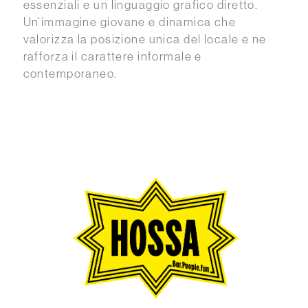
essenziali e un linguaggio grafico diretto.
Un’immagine giovane e dinamica che
valorizza la posizione unica del locale e ne
rafforza il carattere informale e
contemporaneo.