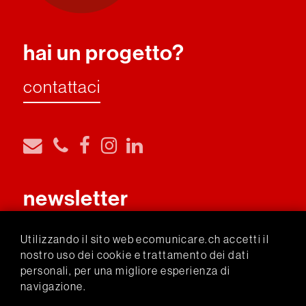
hai un progetto?
contattaci
newsletter
iscriviti
Utilizzando il sito web ecomunicare.ch accetti il
nostro uso dei cookie e trattamento dei dati
personali, per una migliore esperienza di
livecam Sassalbo
navigazione.
archivio newsletter
+
progetti