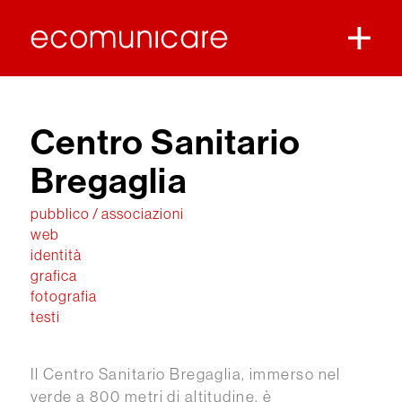
Centro Sanitario
Bregaglia
pubblico / associazioni
web
identità
grafica
fotografia
testi
Il Centro Sanitario Bregaglia, immerso nel
verde a 800 metri di altitudine, è