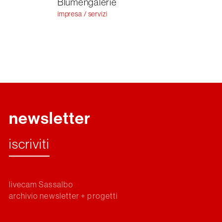
Blumengalerie
impresa / servizi
newsletter
iscriviti
livecam Sassalbo
archivio newsletter
+
progetti