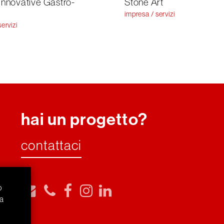
 Innovative Gastro-
Stone Art
impresa / servizi
ervizi
hai un progetto?
contattaci
o
na