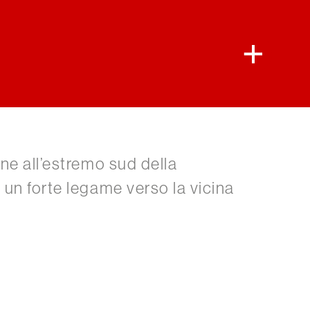
ne all’estremo sud della
un forte legame verso la vicina