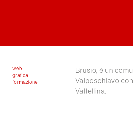
web
Brusio, è un comu
grafica
Valposchiavo con 
formazione
Valtellina.