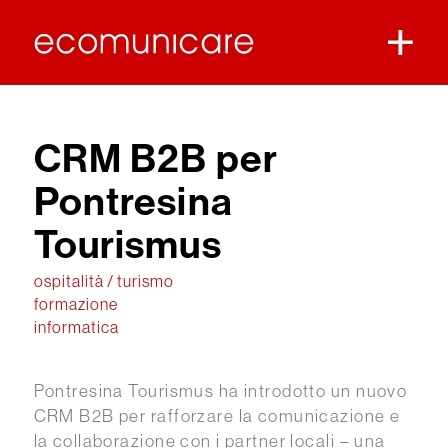
CRM B2B per
Pontresina
Tourismus
ospitalità / turismo
formazione
informatica
Pontresina Tourismus ha introdotto un nuovo
CRM B2B per rafforzare la comunicazione e
la collaborazione con i partner locali – una